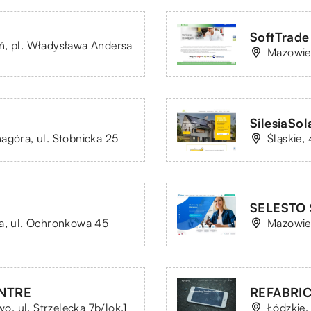
SoftTrad
ń, pl. Władysława Andersa
Mazowiec
SilesiaSol
agóra, ul. Stobnicka 25
Śląskie,
SELESTO S
ia, ul. Ochronkowa 45
Mazowie
ENTRE
REFABRIC
 ul. Strzelecka 7b/lok.1
Łódzkie,