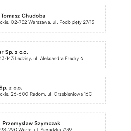
e Tomasz Chudoba
kie, 02-732 Warszawa, ul. Podbipięty 27/13
ar Sp. z o.o.
 43-143 Lędziny, ul. Aleksandra Fredry 6
p. z o.o.
ckie, 26-600 Radom, ul. Grzebieniowa 16C
 Przemysław Szymczak
 98-290 Warta, ul. Sieradzka 7/39