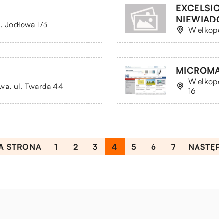
EXCELSI
NIEWIAD
. Jodłowa 1/3
Wielkopo
MICROMAD
Wielkopo
wa, ul. Twarda 44
16
A STRONA
1
2
3
4
5
6
7
NASTĘ