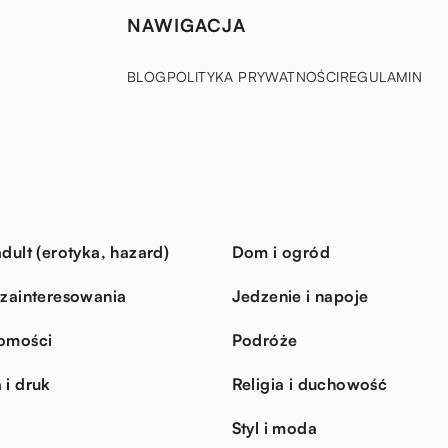
NAWIGACJA
BLOG
POLITYKA PRYWATNOŚCI
REGULAMIN
dult (erotyka, hazard)
Dom i ogród
 zainteresowania
Jedzenie i napoje
omości
Podróże
 i druk
Religia i duchowość
Styl i moda