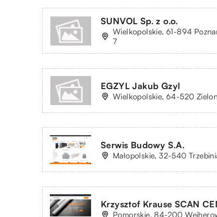
SUNVOL Sp. z o.o.
Wielkopolskie, 61-894 Pozna
7
EGZYL Jakub Gzyl
Wielkopolskie, 64-520 Zielon
Serwis Budowy S.A.
Małopolskie, 32-540 Trzebin
Krzysztof Krause SCAN C
Pomorskie, 84-200 Wejherowo,