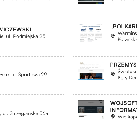
„POLKARD 
WICZEWSKI
Warmińsk
ie, ul. Podmiejska 25
Kotański
PRZEMYS
Świętokr
zyce, ul. Sportowa 29
Kąty De
WOJSOFT
INFORMAT
, ul. Strzegomska 56a
Wielkopo