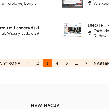
 ul. Królowej Bony 8
Wielkopo
UNOTEL K
teusz Leszczyński
Zachodn
, ul. Wiosny Ludów 29
Darłowo
A STRONA
1
2
3
4
5
…
7
NASTĘ
NAWIGACJA