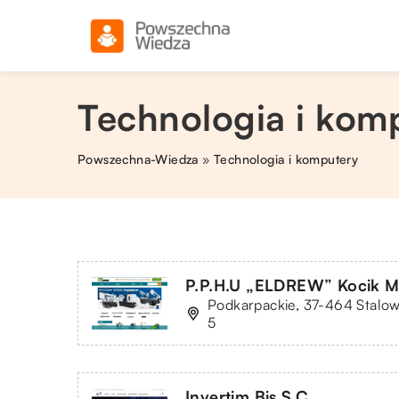
Technologia i komp
Powszechna-Wiedza
»
Technologia i komputery
P.P.H.U „ELDREW” Kocik M
Podkarpackie, 37-464 Stalo
5
Invertim Bis S.C.