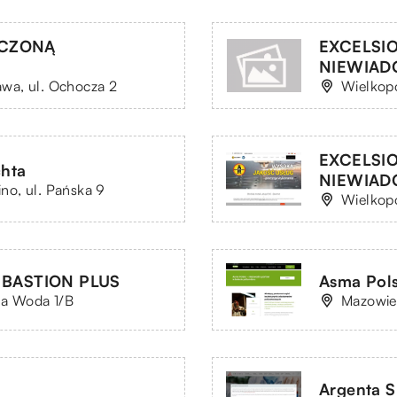
ICZONĄ
EXCELSI
NIEWIAD
wa, ul. Ochocza 2
Wielkopo
EXCELSI
hta
NIEWIAD
o, ul. Pańska 9
Wielkopo
U BASTION PLUS
Asma Pols
mna Woda 1/B
Mazowie
Argenta Sp