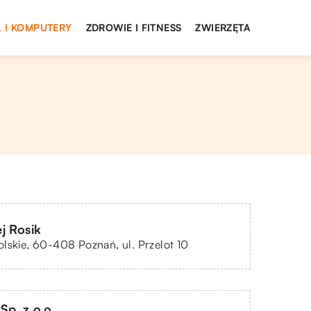
 I KOMPUTERY
ZDROWIE I FITNESS
ZWIERZĘTA
j Rosik
lskie, 60-408 Poznań, ul. Przelot 10
p. z o.o.