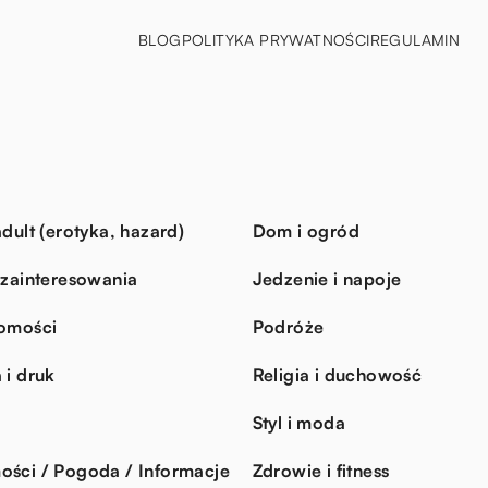
BLOG
POLITYKA PRYWATNOŚCI
REGULAMIN
dult (erotyka, hazard)
Dom i ogród
 zainteresowania
Jedzenie i napoje
omości
Podróże
 i druk
Religia i duchowość
Styl i moda
ści / Pogoda / Informacje
Zdrowie i fitness