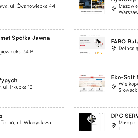
wa, ul. Żwanowiecka 44
Mazowie
Warszaw
omet Spółka Jawna
FARO Raf
Dolnoślą
agiewnicka 34 B
Eko-Soft 
Wypych
Wielkopo
 ul. Irkucka 18
Słowack
z
DPC SERWI
Toruń, ul. Władysława
Małopols
1