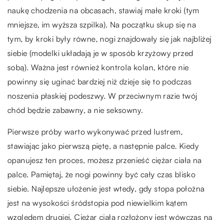
naukę chodzenia na obcasach, stawiaj małe kroki (tym
mniejsze, im wyższa szpilka). Na początku skup się na
tym, by kroki były równe, nogi znajdowały się jak najbliżej
siebie (modelki układają je w sposób krzyżowy przed
sobą). Ważna jest również kontrola kolan, które nie
powinny się uginać bardziej niż dzieje się to podczas
noszenia płaskiej podeszwy. W przeciwnym razie twój
chód będzie zabawny, a nie seksowny.
Pierwsze próby warto wykonywać przed lustrem,
stawiając jako pierwszą piętę, a następnie palce. Kiedy
opanujesz ten proces, możesz przenieść ciężar ciała na
palce. Pamiętaj, że nogi powinny być cały czas blisko
siebie. Najlepsze ułożenie jest wtedy, gdy stopa położna
jest na wysokości śródstopia pod niewielkim kątem
względem drugiej. Ciężar ciała rozłożony jest wówczas na