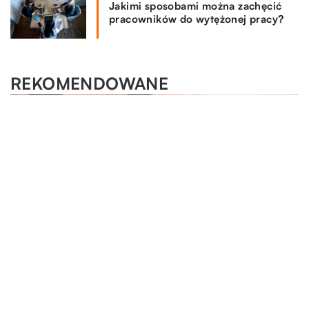
Jakimi sposobami można zachęcić
pracowników do wytężonej pracy?
REKOMENDOWANE
LAJFSTAJL
HOBBY I SPORT
LAJFSTAJL
07.11.2021