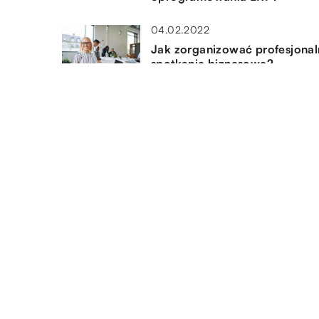
04.02.2022
Jak zorganizować profesjona
spotkanie biznesowe?
12.11.2019
Jak zbudować prężnie działaj
przedsiębiorstwo?
DODAJ KOMENTARZ