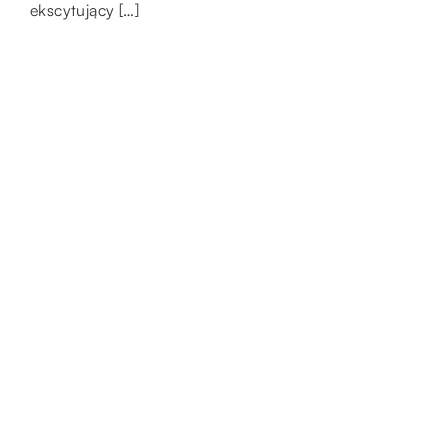
ekscytujący […]
zrobienia jest […]