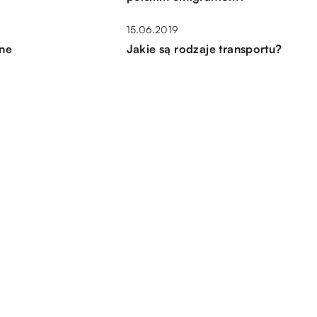
15.06.2019
lne
Jakie są rodzaje transportu?
19.09.2018
ące
Eleganckie krzesła do biura