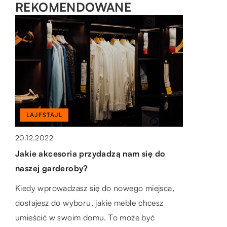
REKOMENDOWANE
DOM I OTOCZENIE
LAJFSTAJL
PIENIĄDZE I BIZNES
29.10.2018
20.12.2022
22.04.2022
Co warto kupić przy aranżowaniu
Jakie akcesoria przydadzą nam się do
Na co należy zwrócić uwagę, aranżując
mieszkania
naszej garderoby?
przestrzeń w sklepie odzieżowym?
Urządzanie własnego mieszkania należy do
Kiedy wprowadzasz się do nowego miejsca,
Istnieje wiele różnych typów mebli, które w
jednego z najprzyjemniejszych zadań, jakie
dostajesz do wyboru, jakie meble chcesz
przemyślany sposób mogą być wykorzystane
czeka nas po jego nabyciu. Nasze osobiste
umieścić w swoim domu. To może być
w salonie odzieżowym. Najlepszą rzeczą do
preferencje znajdują wówczas […]