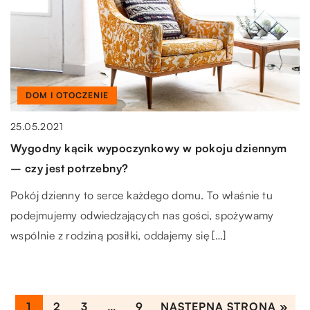
LAJFSTAJL
DOM I OTOCZENIE
LAJFSTAJL
30.12.2018
Jak utrzymać czystość w kuchni?
25.05.2021
09.01.2023
Kuchnia to miejsce wyjątkowo narażone na
Wygodny kącik wypoczynkowy w pokoju dziennym
Jakie cechy wyróżniają buty wegańskie od innych
zanieczyszczenia i pojawianie się niepożądanych żyjątek.
– czy jest potrzebny?
rodzajów?
Zazwyczaj jest w niej ciepło i wilgotno, co […]
Pokój dzienny to serce każdego domu. To właśnie tu
Buty wegańskie są wykonane z materiałów wegańskich, a
podejmujemy odwiedzających nas gości, spożywamy
nie z produktów zwierzęcych. Oznacza to, że nie
wspólnie z rodziną posiłki, oddajemy się […]
zawierają one skóry ani […]
1
2
3
…
9
NASTĘPNA STRONA »