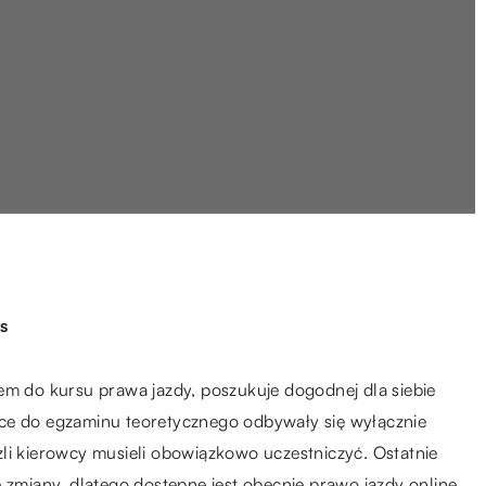
s
em do kursu prawa jazdy, poszukuje dogodnej dla siebie
ące do egzaminu teoretycznego odbywały się wyłącznie
li kierowcy musieli obowiązkowo uczestniczyć. Ostatnie
 zmiany, dlatego dostępne jest obecnie prawo jazdy online.