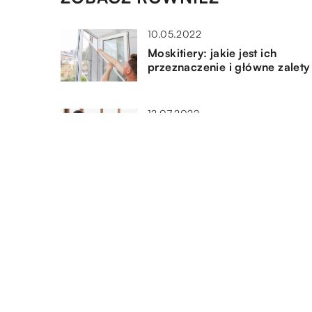
10.05.2022
Moskitiery: jakie jest ich
przeznaczenie i główne zalety
12.07.2022
Oprogramowanie dla osób
niewidomych
13.04.2022
Koncentrator tlenu – kiedy
stosować w domu?
DODAJ KOMENTARZ