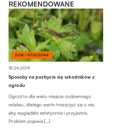
REKOMENDOWANE
DOM I OTOCZENIE
MOTO & TECH
LAJFSTAJL
18.06.2019
Sposoby na pozbycie się szkodników z
16.12.2022
09.11.2021
ogrodu
Jakie wyposażenie znajduje się w dobrze
Pomysły na spędzenie czasu z rodziną
prosperujacej galwanizerni?
Ogród to dla wielu miejsce codziennego
Spędzanie czasu z rodziną może przybrać
relaksu, dlatego warto troszczyć się o nie,
Poniżej przedstawiamy listę urządzeń, które
różne formy. Zamiast przebywać i nudzić się
aby wyglądało estetycznie i przyjaźnie.
można znaleźć w dobrze prosperującej
w domu, warto czasami wybrać się do […]
Problem pojawia […]
galwanizerni: Agregaty bębnowe Agregaty