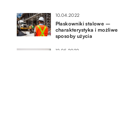
10.04.2022
Płaskowniki stalowe –
charakterystyka i możliwe
sposoby użycia
12.05.2022
Wieszaki rowerowe – gdzie
można je zamontować?
12.04.2022
Serwetki jako dekoracja stołu