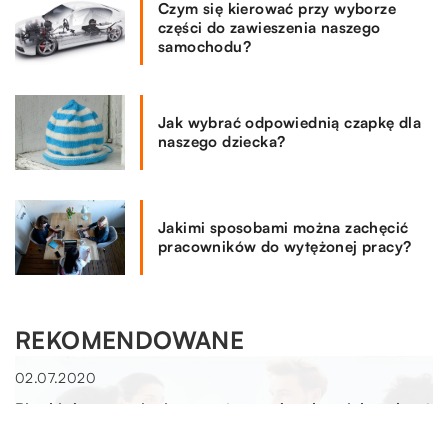
Czym się kierować przy wyborze
części do zawieszenia naszego
samochodu?
Jak wybrać odpowiednią czapkę dla
naszego dziecka?
Jakimi sposobami można zachęcić
pracowników do wytężonej pracy?
REKOMENDOWANE
HOBBY I SPORT
02.07.2020
Pianki do uprawiania sportów wodnych – jak wybrać
tę najlepszą?