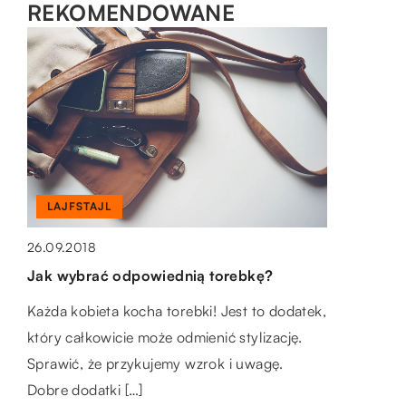
REKOMENDOWANE
LAJFSTAJL
LAJFSTAJL
LAJFSTAJL
26.09.2018
03.04.2019
20.10.2021
Jak wybrać odpowiednią torebkę?
Jak ubierać dziecko wiosną?
Jaki wpływ na postrzeganie restauracji ma
Każda kobieta kocha torebki! Jest to dodatek,
W dzisiejszych czasach wiosna jest bardzo
jej aranżacja?
który całkowicie może odmienić stylizację.
kapryśna, w ciągu dnia pogoda zmienia się
Mówi się, że przez żołądek dostać się można
Sprawić, że przykujemy wzrok i uwagę.
nieustannie, przez co znacznie trudniej jest
do serca człowieka. Jednak w biznesie
Dobre dodatki […]
dobrać […]