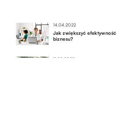
14.04.2022
Jak zwiększyć efektywność
biznesu?
11.02.2022
Długopisy z nadrukiem –
świetny pomysł na prezent lub
promocje firmy
18.11.2022
Jak bezpiecznie transportować
towar za granicę?
u?