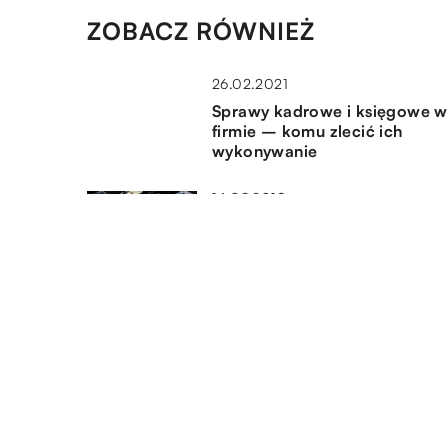
ZOBACZ RÓWNIEŻ
26.02.2021
Sprawy kadrowe i księgowe w
firmie – komu zlecić ich
wykonywanie
14.09.2018
Jak działają drukarki fiskalne?
21.03.2022
Jak odzyskać należne
odszkodowanie za straty
poniesione w wyniku wypadk