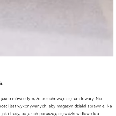
is
asno mówi o tym, że przechowuje się tam towary. Nie
nności jest wykonywanych, aby magazyn działał sprawnie. Na
ak i trasy, po jakich poruszają się wózki widłowe lub