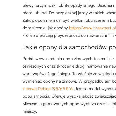
ulewy, przymrozki, obfite opady śniegu. Jezdnia n
błoto lub lód. Do bezpiecznej jazdy w takich wł
Zakup opon nie musi być wielkim obciążeniem bud
dobrej cenie, jak choćby
https://www.tireexpert.
które zwiększają przyczepność do nawierzchni i 
Jakie opony dla samochodów por
Podstawowe zadania opon zimowych to zmniejszen
ośnieżonych oraz skrócenie drogi hamowania nawe
warstwą świeżego śniegu. To właśnie ze względu
wymieniać opony na zimowe. W przypadku aut ko
zimowe Dębica 195/65 R15
. Jest to model wysoko
popularnością. Oferuje wysoką jakość zwiększając
Mieszanka gumowa tych opon wydłuża czas eksploa
miejscy.