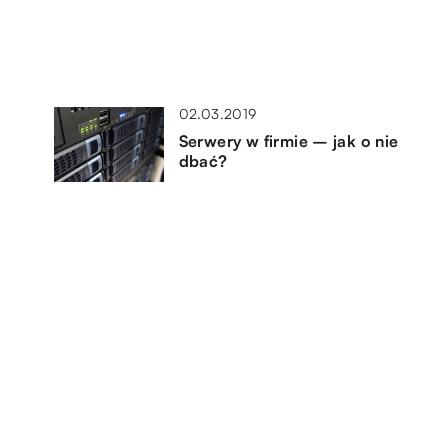
02.03.2019
Serwery w firmie – jak o nie
dbać?
20.12.2022
Narzędzia stomatologiczne –
rodzaje
05.05.2018
Dlaczego ludzie wyjeżdżają do
pracy za granicę?