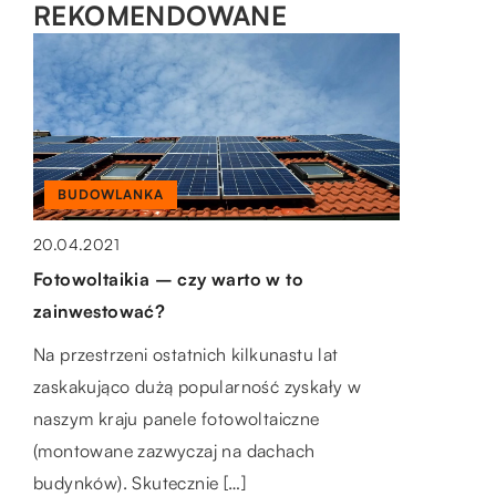
REKOMENDOWANE
BUDOWLANKA
20.04.2021
BUDOWLANKA
MOTO & TECH
Fotowoltaikia – czy warto w to
23.01.2023
15.09.2018
zainwestować?
Na czym polega praca elektryka?
Transportery rolkowe – do czego służą?
Na przestrzeni ostatnich kilkunastu lat
Elektryk to osoba, która specjalizuje się w
W dzisiejszym przemyśle wiele fabryk i
zaskakująco dużą popularność zyskały w
okablowaniu elektrycznym, obwodach i
zakładów przemysłowych nie może istnieć
naszym kraju panele fotowoltaiczne
instalacjach. Zadaniem elektryka jest
bez profesjonalnego sprzętu. Wyposażenie
(montowane zazwyczaj na dachach
instalacja, konserwacja i naprawa systemów
takich miejsc to przede wszystkim […]
budynków). Skutecznie […]