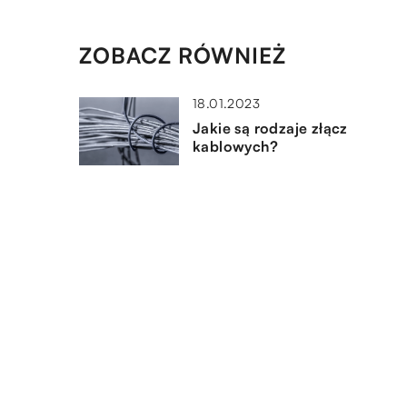
ZOBACZ RÓWNIEŻ
18.01.2023
Jakie są rodzaje złącz
kablowych?
19.09.2019
Awarie telefonów, z których
naprawą nie należy zwlekać
28.06.2019
Przyczyny różnego napięcia w
gniazdku