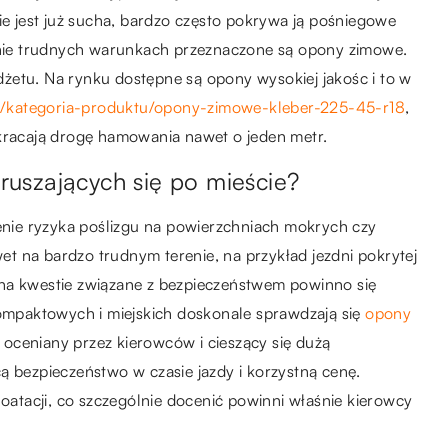
ie jest już sucha, bardzo często pokrywa ją pośniegowe
aśnie trudnych warunkach przeznaczone są opony zimowe.
żetu. Na rynku dostępne są opony wysokiej jakośc i to w
pl/kategoria-produktu/opony-zimowe-kleber-225-45-r18
,
skracają drogę hamowania nawet o jeden metr.
uszających się po mieście?
ie ryzyka poślizgu na powierzchniach mokrych czy
t na bardzo trudnym terenie, na przykład jezdni pokrytej
 na kwestie związane z bezpieczeństwem powinno się
mpaktowych i miejskich doskonale sprawdzają się
opony
 oceniany przez kierowców i cieszący się dużą
ą bezpieczeństwo w czasie jazdy i korzystną cenę.
tacji, co szczególnie docenić powinni właśnie kierowcy