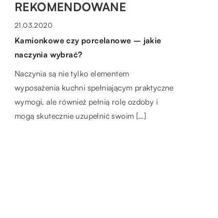
REKOMENDOWANE
DOM I OTOCZENIE
21.03.2020
Kamionkowe czy porcelanowe – jakie
naczynia wybrać?
Naczynia są nie tylko elementem
wyposażenia kuchni spełniającym praktyczne
wymogi, ale również pełnią rolę ozdoby i
DOM I OTOCZENIE
DOM I OGRODNICTWO
mogą skutecznie uzupełnić swoim […]
03.10.2018
25.12.2022
Jakie meble wybrać na bankiet w
Jakie dodatki w salonie sprawią, że
ogrodzie?
będzie on bardziej domowy?
Bankiet na świeżym powietrzu Przyjęcie
Istnieje wiele akcesoriów do salonu, które
organizowane we własnym ogrodzie jest
można wykorzystać do stworzenia domowej
częstym, a do tego bardzo dobrym
atmosfery. Niektóre z nich obejmują: Kominek