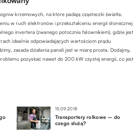
plikowany
 ogniw krzemowych, na które padają cząsteczki światła.
niu w ruch elektronów i przekształceniu energii słonecznej
lnego invertera (zwanego potocznie falownikiem), gdzie jest
trach idealnie odpowiadających wartościom prądu
imy, zasada działania paneli jest w miarę prosta. Dodajmy,
 problemu pozyskać nawet do 200 kW czystej energii, co jest
15.09.2018
ego
Transportery rolkowe – do
czego służą?