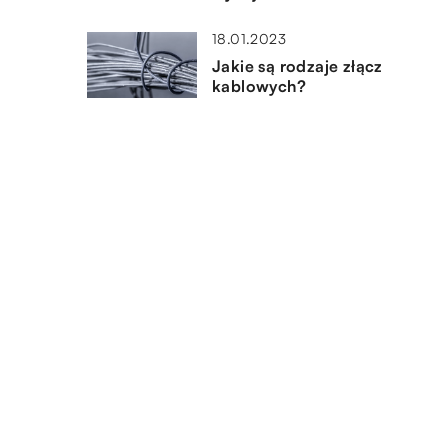
18.01.2023
Jakie są rodzaje złącz
kablowych?
16.12.2022
Jakie wyposażenie znajduje si
w dobrze prosperujacej
galwanizerni?
DODAJ KOMENTARZ