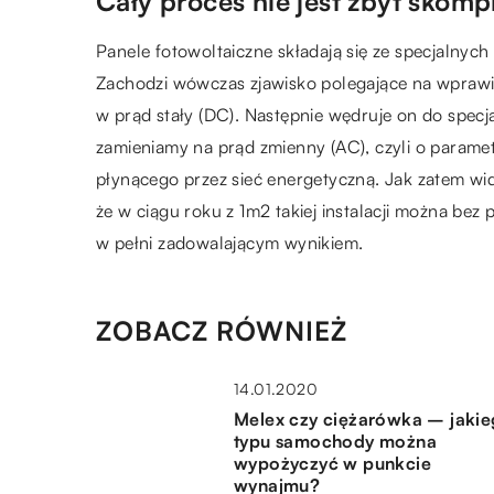
Cały proces nie jest zbyt skom
Panele fotowoltaiczne składają się ze specjalnych
Zachodzi wówczas zjawisko polegające na wprawie
w prąd stały (DC). Następnie wędruje on do specja
zamieniamy na prąd zmienny (AC), czyli o parame
płynącego przez sieć energetyczną. Jak zatem widz
że w ciągu roku z 1m2 takiej instalacji można bez
w pełni zadowalającym wynikiem.
ZOBACZ RÓWNIEŻ
14.01.2020
Melex czy ciężarówka – jaki
typu samochody można
wypożyczyć w punkcie
wynajmu?