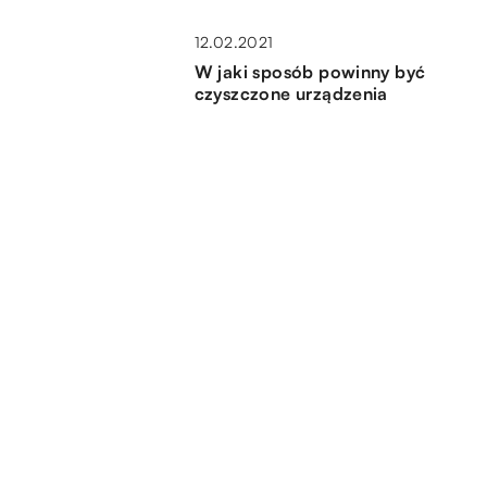
12.02.2021
W jaki sposób powinny być
czyszczone urządzenia
wentylacyjne?
19.09.2020
ę
Oprogramowanie do szkół –
jakie pakiety usprawnią edukację
dzieci?