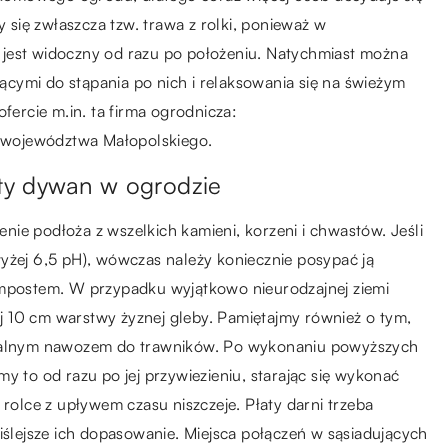
się zwłaszcza tzw. trawa z rolki, ponieważ w
ny jest widoczny od razu po położeniu. Natychmiast można
ającymi do stąpania po nich i relaksowania się na świeżym
fercie m.in. ta firma ogrodnicza:
ie województwa Małopolskiego.
asty dywan w ogrodzie
ie podłoża z wszelkich kamieni, korzeni i chwastów. Jeśli
yżej 6,5 pH), wówczas należy koniecznie posypać ją
ompostem. W przypadku wyjątkowo nieurodzajnej ziemi
cej 10 cm warstwy żyznej gleby. Pamiętajmy również o tym,
ecjalnym nawozem do trawników. Po wykonaniu powyższych
y to od razu po jej przywiezieniu, starając się wykonać
 rolce z upływem czasu niszczeje. Płaty darni trzeba
ciślejsze ich dopasowanie. Miejsca połączeń w sąsiadujących