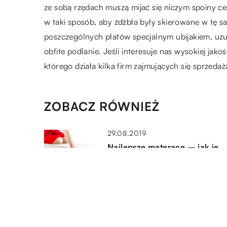
ze sobą rzędach muszą mijać się niczym spoiny ce
w taki sposób, aby źdźbła były skierowane w tę sa
poszczególnych płatów specjalnym ubijakiem, uzu
obfite podlanie. Jeśli interesuje nas wysokiej jako
którego działa kilka firm zajmujących się sprzed
ZOBACZ RÓWNIEŻ
29.08.2019
Najlepsze materace – jak je
znaleźć?
12.12.2021
Przydomowa oczyszczalnia
ścieków – jak działa?