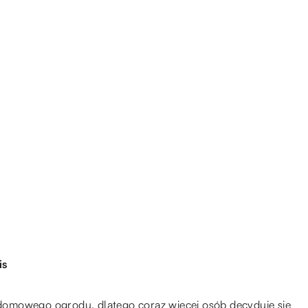
is
omowego ogrodu, dlatego coraz więcej osób decyduje się