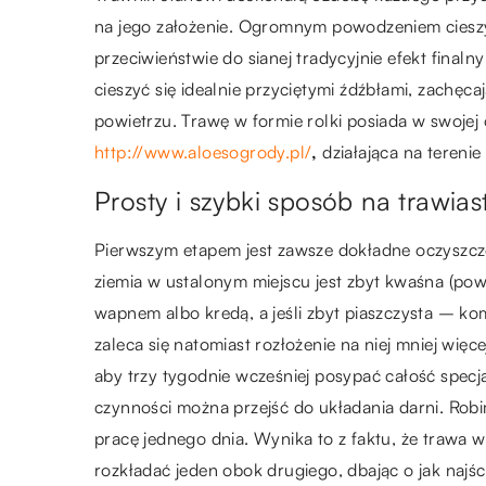
na jego założenie. Ogromnym powodzeniem cieszy 
przeciwieństwie do sianej tradycyjnie efekt final
cieszyć się idealnie przyciętymi źdźbłami, zachęc
powietrzu. Trawę w formie rolki posiada w swojej o
http://www.aloesogrody.pl/
,
działająca na teren
Prosty i szybki sposób na trawi
Pierwszym etapem jest zawsze dokładne oczyszczen
ziemia w ustalonym miejscu jest zbyt kwaśna (pow
wapnem albo kredą, a jeśli zbyt piaszczysta – k
zaleca się natomiast rozłożenie na niej mniej wię
aby trzy tygodnie wcześniej posypać całość sp
czynności można przejść do układania darni. Robim
pracę jednego dnia. Wynika to z faktu, że trawa w
rozkładać jeden obok drugiego, dbając o jak najś