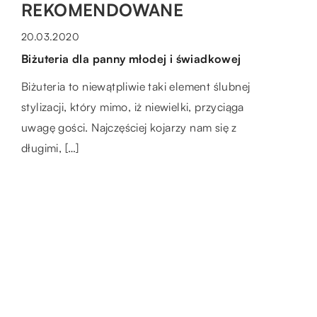
REKOMENDOWANE
DOM I OTOCZENIE
LAJFSTAJL
11.11.2020
20.03.2020
Z jakich materiałów wykonywane są
Biżuteria dla panny młodej i świadkowej
współczesne zasłony?
Biżuteria to niewątpliwie taki element ślubnej
Zasłony to świetny i ponadczasowy element
stylizacji, który mimo, iż niewielki, przyciąga
dekoracyjny, który sprawdza się w różnych
uwagę gości. Najczęściej kojarzy nam się z
pomieszczeniach, jednak najlepiej podkreśla
długimi, […]
MOTO & TECH
ciepły, rodzinny charakter salony […]
28.06.2019
Czym jest kondensator ceramiczny?
Kondensator to komponent elektronicznego
układu, charakteryzujący się zdolnością do
gromadzenia ładunków elektrycznych.
Współczesne modele tych urządzeń są