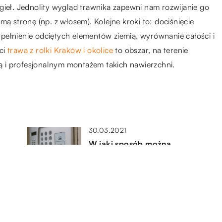
gieł. Jednolity wygląd trawnika zapewni nam rozwijanie go
mą stronę (np. z włosem). Kolejne kroki to: dociśnięcie
pełnienie odciętych elementów ziemią, wyrównanie całości i
ści
trawa z rolki Kraków i okolice
to obszar, na terenie
ażą i profesjonalnym montażem takich nawierzchni.
30.03.2021
W jaki sposób można
kontrolować kto wchodzi na
naszą posesję?
19.05.2020
Jak prawidłowo zamontować
klimatyzację