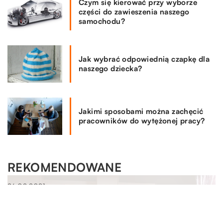
Czym się kierować przy wyborze
części do zawieszenia naszego
samochodu?
Jak wybrać odpowiednią czapkę dla
naszego dziecka?
Jakimi sposobami można zachęcić
pracowników do wytężonej pracy?
REKOMENDOWANE
LAJFSTAJL
26.02.2021
Materiały przyjazne noworodkom
Skóra nowo narodzonego dziecka jest niezwykle cienka i