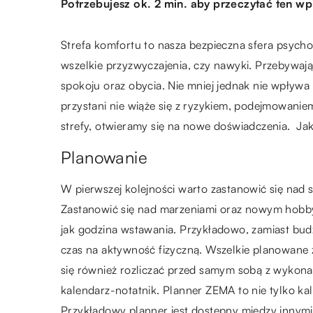
Potrzebujesz ok. 2 min. aby przeczytać ten wp
Strefa komfortu to nasza bezpieczna sfera psycho
wszelkie przyzwyczajenia, czy nawyki. Przebywaj
spokoju oraz obycia. Nie mniej jednak nie wpływ
przystani nie wiąże się z ryzykiem, podejmowani
strefy, otwieramy się na nowe doświadczenia. Ja
Planowanie
W pierwszej kolejności warto zastanowić się nad 
Zastanowić się nad marzeniami oraz nowym hobb
jak godzina wstawania. Przykładowo, zamiast budzi
czas na aktywność fizyczną. Wszelkie planowane zm
się również rozliczać przed samym sobą z wykon
kalendarz-notatnik. Planner ZEMA to nie tylko ka
Przykładowy planner jest dostępny między innymi