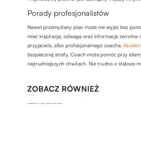
Porady profesjonalistów
Nawet przemyślany plan może nie wyjść bez pomoc
mieć inspirację, odwagę oraz informacje zwrot
przyjaciela, albo profesjonalnego coacha.
Akadem
bezpiecznej strefy. Coach może pomóc przy ident
najtrudniejszych chwilach. Nie trudno o słabsze
ZOBACZ RÓWNIEŻ
19.12.2018
Zaproszenia na ważne okazje
jak je przygotować?
29.11.2018