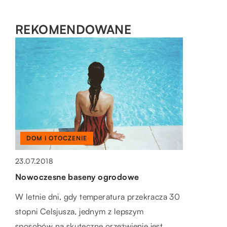
REKOMENDOWANE
BUDOWLANKA
03.11.2020
Georadar – w jakim przypadku warto się
zdecydować na taką usługę?
Wykonywanie pomiarów i obrazowania
terenu, a także tego, co znajduje się pod nim,
mogą pełnić ważna rolę w bardzo wielu […]
DOM I OTOCZENIE
23.07.2018
Nowoczesne baseny ogrodowe
W letnie dni, gdy temperatura przekracza 30
stopni Celsjusza, jednym z lepszym
sposobów na skuteczne orzeźwienie jest