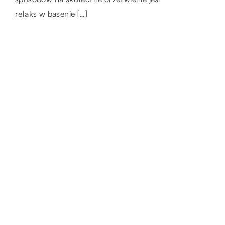
relaks w basenie […]
LAJFSTAJL
14.04.2019
Kreacja na przyjęcie – jakie kolory są
modne?
Wybierając się na przyjęcie, musimy zadbać o
wybór odpowiedniej stylizacji. Jeżeli chcemy
zrobić wrażenie, dobrze jest postawić na
kreację zgodną […]