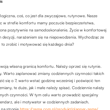
is
logiczna, coś, co jest dla zwyczajowe, rutynowe. Nasze
ąc w strefie komfortu mamy poczucie bezpieczeństwa,
a ona pozytywnie na samodoskonalenie. Życie w komfortowej
em decyzji, narażeniem się na niepowodzenia. Wychodząc ze
k to zrobić i motywować się każdego dnia?
swoją własną granicą komfortu. Należy oprzeć się rutynie.
y. Warto zaplanować zmiany codziennych czynności takich
ć się o 7, warto wstać godzinę wcześniej i poświęcić ten
iany, te duże, jak i małe należy spisać. Codziennie należy
anych czynności. W tym celu warto prowadzić specjalny
lendarz, ale i motywator w codziennych zadaniach.
 na stronie
https://zema.com.pl/produkt/planner-zema/
.