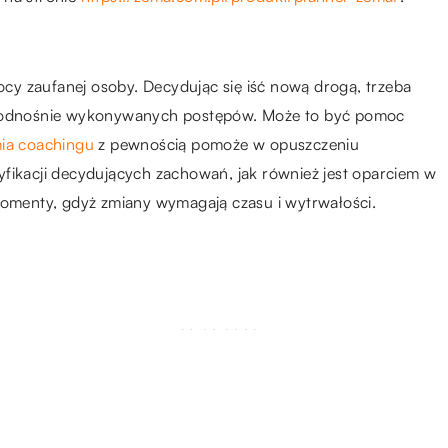
y zaufanej osoby. Decydując się iść nową drogą, trzeba
ne odnośnie wykonywanych postępów. Może to być pomoc
ia coachingu
z pewnością pomoże w opuszczeniu
yfikacji decydujących zachowań, jak również jest oparciem w
 momenty, gdyż zmiany wymagają czasu i wytrwałości.
28.02.2020
 –
Kształt i kolor paznokcia – od
czego zależy wybór?
14.12.2022