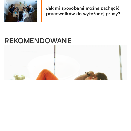
Jakimi sposobami można zachęcić
pracowników do wytężonej pracy?
REKOMENDOWANE
MOTO & TECH
BUDOWLANKA
HOBBY I SPORT
26.06.2018