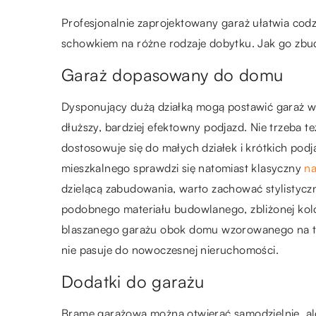
Profesjonalnie zaprojektowany garaż ułatwia cod
schowkiem na różne rodzaje dobytku. Jak go zb
Garaż dopasowany do domu
Dysponujący dużą działką mogą postawić garaż w 
dłuższy, bardziej efektowny podjazd. Nie trzeba 
dostosowuje się do małych działek i krótkich p
mieszkalnego sprawdzi się natomiast klasyczny
na
dzielącą zabudowania, warto zachować stylistycz
podobnego materiału budowlanego, zbliżonej kolo
blaszanego garażu obok domu wzorowanego na t
nie pasuje do nowoczesnej nieruchomości.
Dodatki do garażu
Bramę garażową można otwierać samodzielnie, ale