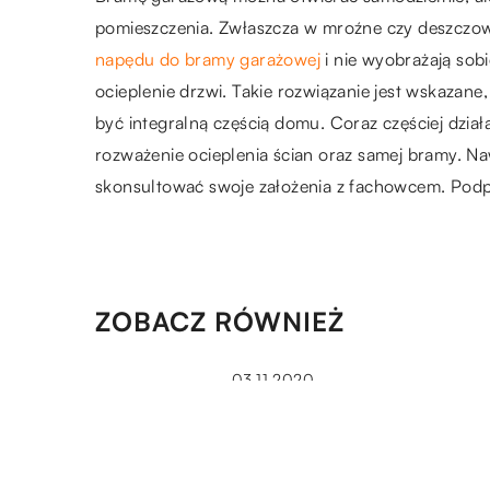
pomieszczenia. Zwłaszcza w mroźne czy deszczow
napędu do bramy garażowej
i nie wyobrażają sob
ocieplenie drzwi. Takie rozwiązanie jest wskazan
być integralną częścią domu. Coraz częściej dział
rozważenie ocieplenia ścian oraz samej bramy. Na
skonsultować swoje założenia z fachowcem. Podp
ZOBACZ RÓWNIEŻ
03.11.2020
Georadar – w jakim przypad
warto się zdecydować na taką
usługę?