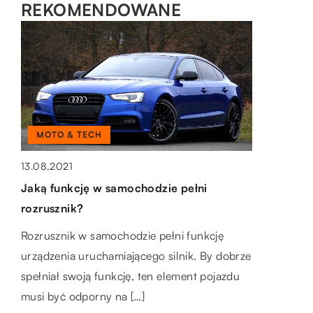
REKOMENDOWANE
MOTO & TECH
DOM I OTOCZENIE
PIENIĄDZE I BIZNES
13.08.2021
10.01.2023
Jaką funkcję w samochodzie pełni
Czym się kierować przy wyborze łóżka
02.11.2021
rozrusznik?
dwuosobowego?
Czy szkolenia BHP i PPOŻ są
obowiązkowe?
Rozrusznik w samochodzie pełni funkcję
Jeśli chodzi o wybór łóżka dwuosobowego,
urządzenia uruchamiającego silnik. By dobrze
to nie brakuje możliwości wyboru. Pod
Szkolenie BHP i PPOŻ jest oczywiście
spełniał swoją funkcję, ten element pojazdu
względem estetycznym występują one w
obowiązkowe. Każdemu nowemu
musi być odporny na […]
wielu stylach i […]
pracownikowi, który zostaje przyjęty do