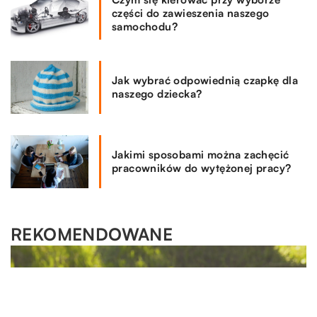
części do zawieszenia naszego
samochodu?
Jak wybrać odpowiednią czapkę dla
naszego dziecka?
Jakimi sposobami można zachęcić
pracowników do wytężonej pracy?
REKOMENDOWANE
LAJFSTAJL
10.03.2020
Na co zwrócić uwagę przy wyborze damskiej
bielizny?