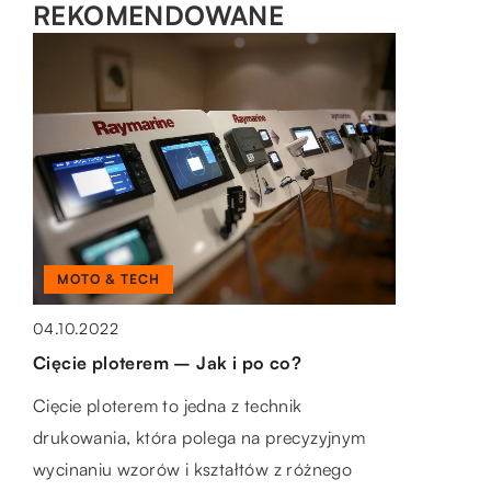
REKOMENDOWANE
ZDROWE CIAŁO
27.01.2021
Jak zniwelować cienie pod oczami?
By podjąć efektywną walkę z cieniami pod
oczami, warto zastosować ujędrniające serum
pod oczy. To bardzo praktyczny specyfik z
uwagi […]
DOM I OTOCZENIE
MOTO & TECH
19.06.2019
04.10.2022
Jakie efekty dają lampy
Cięcie ploterem – Jak i po co?
energooszczędne?
Cięcie ploterem to jedna z technik
Jedną z kluczowych cech współczesnych
drukowania, która polega na precyzyjnym
źródeł światła jest energooszczędność. To
wycinaniu wzorów i kształtów z różnego
właśnie ona decyduje o niskich opłatach za