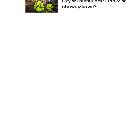
Czy szkolenia BHP i PPOŻ są
obowiązkowe?
11.12.2021
Na co zwrócić uwagę kupując
wino?
DODAJ KOMENTARZ