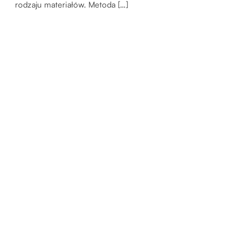
rodzaju materiałów. Metoda […]
prąd, co dla […]