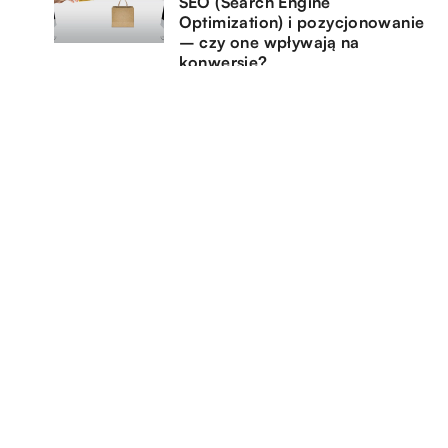
SEO (Search Engine
Optimization) i pozycjonowanie
– czy one wpływają na
konwersję?
20.06.2021
Zdjęcia wizerunkowe – jak
powinny wyglądać?