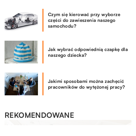
Czym się kierować przy wyborze
części do zawieszenia naszego
samochodu?
Jak wybrać odpowiednią czapkę dla
naszego dziecka?
Jakimi sposobami można zachęcić
pracowników do wytężonej pracy?
REKOMENDOWANE
LAJFSTAJL
LAJFSTAJL
16.04.2020
10.03.2020