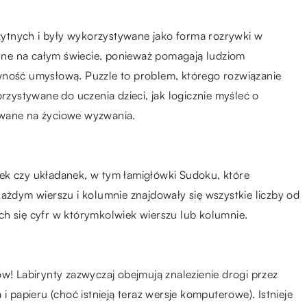
rożytnych i były wykorzystywane jako forma rozrywki w
larne na całym świecie, ponieważ pomagają ludziom
wność umysłową. Puzzle to problem, którego rozwiązanie
ystywane do uczenia dzieci, jak logicznie myśleć o
owane na życiowe wyzwania.
ek czy układanek, w tym łamigłówki Sudoku, które
każdym wierszu i kolumnie znajdowały się wszystkie liczby od
ch się cyfr w którymkolwiek wierszu lub kolumnie.
ów! Labirynty zazwyczaj obejmują znalezienie drogi przez
i papieru (choć istnieją teraz wersje komputerowe). Istnieje