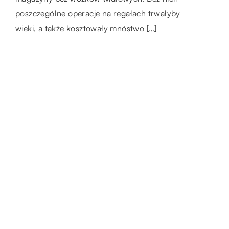
poszczególne operacje na regałach trwałyby
treningowy, czy ćwiczysz dla […]
wieki, a także kosztowały mnóstwo […]