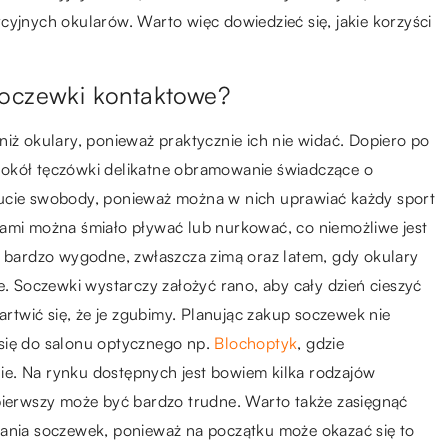
cyjnych okularów. Warto więc dowiedzieć się, jakie korzyści
soczewki kontaktowe?
niż okulary, ponieważ praktycznie ich nie widać. Dopiero po
wokół tęczówki delikatne obramowanie świadczące o
zucie swobody, ponieważ można w nich uprawiać każdy sport
kami można śmiało pływać lub nurkować, co niemożliwe jest
e bardzo wygodne, zwłaszcza zimą oraz latem, gdy okulary
e. Soczewki wystarczy założyć rano, aby cały dzień cieszyć
martwić się, że je zgubimy. Planując zakup soczewek nie
się do salonu optycznego np.
Blochoptyk
, gdzie
e. Na rynku dostępnych jest bowiem kilka rodzajów
 pierwszy może być bardzo trudne. Warto także zasięgnąć
gania soczewek, ponieważ na początku może okazać się to