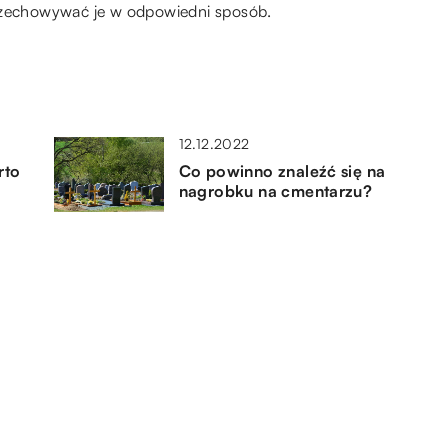
przechowywać je w odpowiedni sposób.
12.12.2022
rto
Co powinno znaleźć się na
nagrobku na cmentarzu?
24.11.2019
zas
Co sprezentować palaczowi?
17.06.2022
Nerwica – jak się ją skutecznie
leczy?