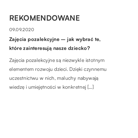
REKOMENDOWANE
HOBBY I SPORT
LAJFSTAJL
09.09.2020
29.07.2020
Zajęcia pozalekcyjne – jak wybrać te,
W jakich sukniach kobieta będzie
które zainteresują nasze dziecko?
wyglądać nietuzinkowo i zgrabnie?
Zajęcia pozalekcyjne są niezwykle istotnym
Jednym z podstawowych elementów
elementem rozwoju dzieci. Dzięki czynnemu
damskiej garderoby jest sukienka. Wybór
ZDROWE CIAŁO
uczestnictwu w nich, maluchy nabywają
konkretnego modelu jest zazwyczaj nie lada
wiedzę i umiejętności w konkretnej […]
wyzwaniem, ponieważ kobiety różnią się […]
21.06.2020
Jak zbudować masę mięśniową przy
niewielkim wysiłku fizycznym?
Mięśnie są nieodłącznym elementem
ludzkiego ciała. To one odpowiadają za
mobilność, stabilizację i zachowanie