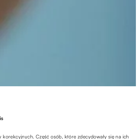
is
 korekcyjnych. Część osób, które zdecydowały się na ich