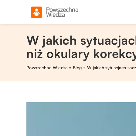
W jakich sytuacja
niż okulary korekc
Powszechna-Wiedza
»
Blog
»
W jakich sytuacjach soc