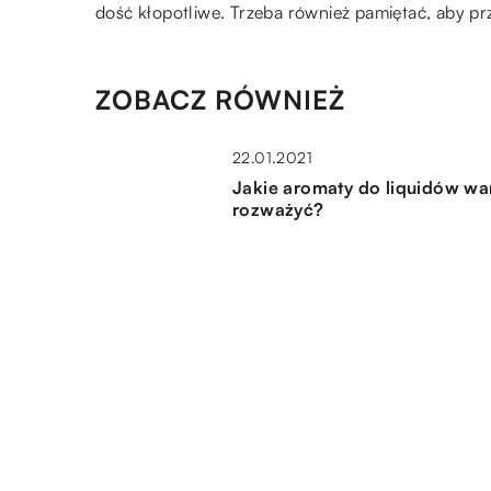
dość kłopotliwe. Trzeba również pamiętać, aby 
ZOBACZ RÓWNIEŻ
22.01.2021
Jakie aromaty do liquidów wa
rozważyć?
03.07.2021
O czym należy pamiętać podc
pisania pracy dyplomowej –
najważniejsze aspekty
01.08.2019
Zalety bawełnianych toreb