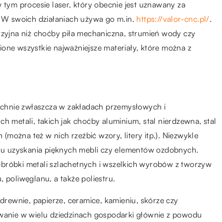
 tym procesie laser, który obecnie jest uznawany za
. W swoich działaniach używa go m.in.
https://valor-cnc.pl/
.
yzyjna niż choćby piła mechaniczna, strumień wody czy
one wszystkie najważniejsze materiały, które można z
chnie zwłaszcza w zakładach przemysłowych i
h metali, takich jak choćby aluminium, stal nierdzewna, stal
można też w nich rzeźbić wzory, litery itp.). Niezwykle
lu uzyskania pięknych mebli czy elementów ozdobnych.
bróbki metali szlachetnych i wszelkich wyrobów z tworzyw
 poliwęglanu, a także poliestru.
 drewnie, papierze, ceramice, kamieniu, skórze czy
owanie w wielu dziedzinach gospodarki głównie z powodu