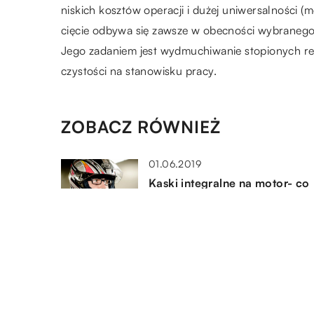
niskich kosztów operacji i dużej uniwersalności
cięcie odbywa się zawsze w obecności wybranego 
Jego zadaniem jest wydmuchiwanie stopionych res
czystości na stanowisku pracy.
ZOBACZ RÓWNIEŻ
01.06.2019
Kaski integralne na motor- co
powinniśmy o nich wiedzieć?
28.08.2019
Urządzenia, które powinna
posiadać firma transportowa
28.06.2019