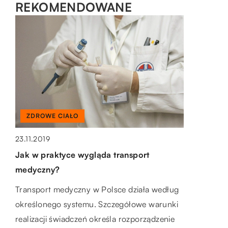
REKOMENDOWANE
LAJFSTAJL
22.09.2020
Sposoby na ozdabianie ubrań
Wszyscy lubimy się wyróżniać. Dzięki
indywidualnie dopasowanym materiałom,
odzieży i oryginalnym wzorom pokazujemy
swój styl oraz pewność siebie. W sklepach […]
ZDROWE CIAŁO
LAJFSTAJL
23.11.2019
16.10.2021
Jak w praktyce wygląda transport
Kolczyki na każdą okazję
medyczny?
Kolczyki to ozdoba, którą chętnie zakłada
Transport medyczny w Polsce działa według
każda kobieta. Niezależnie od wybranego
określonego systemu. Szczegółowe warunki
kształtu, czy koloru biżuteria ta może
realizacji świadczeń określa rozporządzenie
pasować do większości […]