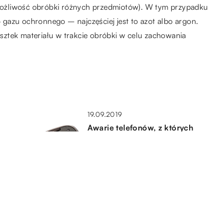
 (możliwość obróbki różnych przedmiotów). W tym przypadku
gazu ochronnego – najczęściej jest to azot albo argon.
ztek materiału w trakcie obróbki w celu zachowania
19.09.2019
Awarie telefonów, z których
naprawą nie należy zwlekać
03.07.2019
Rodzaje i zastosowanie narzędzi
do drewna
18.08.2020