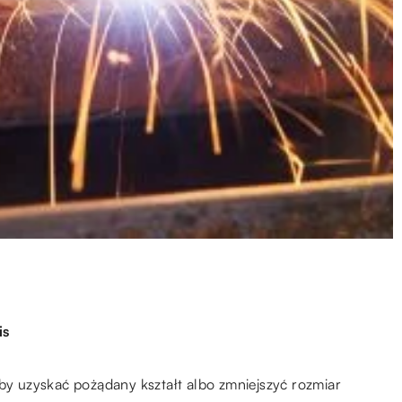
is
aby uzyskać pożądany kształt albo zmniejszyć rozmiar