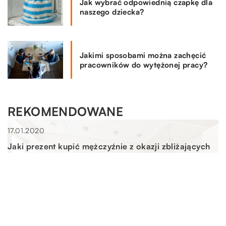
Jak wybrać odpowiednią czapkę dla
naszego dziecka?
Jakimi sposobami można zachęcić
pracowników do wytężonej pracy?
REKOMENDOWANE
LAJFSTAJL
17.01.2020
Jaki prezent kupić mężczyźnie z okazji zbliżających
się Walentynek?
Dowód sympatii Coraz więcej osób obchodzi Święto
Zakochanych. Ten niezwykły, przypadający w połowie
lutego dzień celebrują nie tylko pary, lecz […]