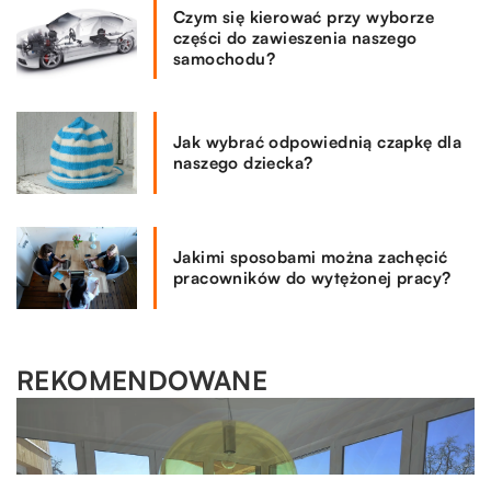
Czym się kierować przy wyborze
części do zawieszenia naszego
samochodu?
Jak wybrać odpowiednią czapkę dla
naszego dziecka?
Jakimi sposobami można zachęcić
pracowników do wytężonej pracy?
REKOMENDOWANE
MOTO & TECH
02.07.2020
Za pomocą jakich programów opanuje się tajniki
grafiki komputerowej?