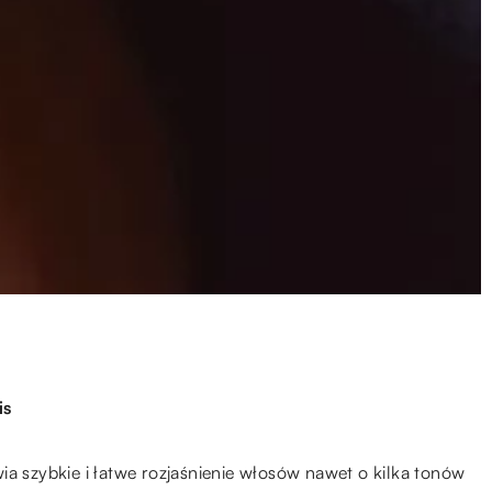
is
ia szybkie i łatwe rozjaśnienie włosów nawet o kilka tonów