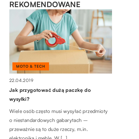
REKOMENDOWANE
MOTO & TECH
LAJFSTAJL
BUDOWLANKA
22.04.2019
12.11.2022
Jak przygotować dużą paczkę do
11.05.2019
Jakie gryzaki są bezpieczne dla
wysyłki?
Jakie są oznaki wilgoci w budynku?
szczeniaków?
Wiele osób często musi wysyłać przedmioty
Jeśli w naszym mieszkaniu unosi się
Szczenięta, jak wszystkie psy, potrzebują
o niestandardowych gabarytach –
nieprzyjemny zapach stęchlizny, zwłaszcza w
gryzienia. To ich sposób na poznawanie
przeważnie są to duże rzeczy, m.in.
łazience, powinniśmy się poważnie
świata i eksplorację otoczenia. Jeśli jednak
elektronika i meble. W […]