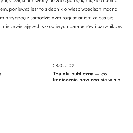
ynę). Dzięki nim włosy po zabiegu będą miękkie i pełne
em, ponieważ jest to składnik o właściwościach mocno
m przygodę z samodzielnym rozjaśnianiem zaleca się
d
, nie zawierających szkodliwych parabenów i barwników.
28.02.2021
e
Toaleta publiczna – co
koniecznie powinno się w niej
znajdować?
09.06.2021
w
Jak mieć zdrowe i modnie
h
wyglądające paznokcie?
24.11.2018