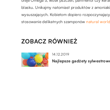
oleje Omega 5, wosk pszczeli, panthenol czy kerat
blasku. Unikajmy natomiast produktów z amoniaki
wysuszających. Kobietom dopiero rozpoczynający
stosowanie delikatnych szamponów
natural worl
ZOBACZ RÓWNIEŻ
14.12.2019
Najlepsze gadżety sylwestrow
21.11.2022
Wybierając się na wycieczkę 
góry, pamiętaj o tych sprawac
09.08.2021