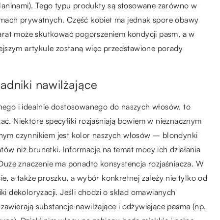
laninami). Tego typu produkty są stosowane zarówno w
 domach prywatnych. Część kobiet ma jednak spore obawy
arat może skutkować pogorszeniem kondycji pasm, a w
ejszym artykule zostaną więc przedstawione porady
adniki nawilżające
znego i idealnie dostosowanego do naszych włosów, to
kać. Niektóre specyfiki rozjaśniają bowiem w nieznacznym
otnym czynnikiem jest kolor naszych włosów – blondynki
tów niż brunetki. Informacje na temat mocy ich działania
Duże znaczenie ma ponadto konsystencja rozjaśniacza. W
ie, a także proszku, a wybór konkretnej zależy nie tylko od
iki dekoloryzacji. Jeśli chodzi o skład omawianych
zawierają substancje nawilżające i odżywiające pasma (np.