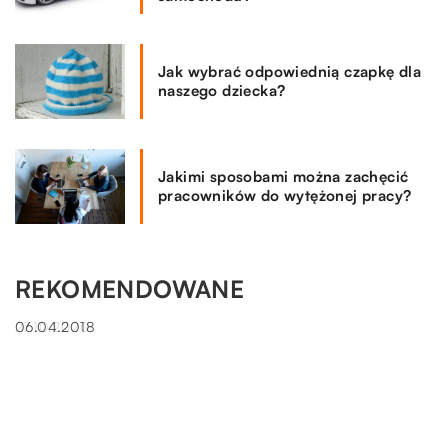
Jak wybrać odpowiednią czapkę dla
naszego dziecka?
Jakimi sposobami można zachęcić
pracowników do wytężonej pracy?
REKOMENDOWANE
LAJFSTAJL
LAJFSTAJL
27.10.2020
06.04.2018
Co wyróżnia biżuterię artystyczną spośród innych
Jak działa bielizna korygująca?
produktów?
Rozmiar Plus Size nie jest ówcześnie niczym
Gdy szukamy prezentu dla wyjątkowej osoby w naszym
niespotykanym – krągłe kształty kobiece są bowiem