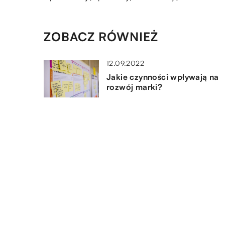
ZOBACZ RÓWNIEŻ
12.09.2022
Jakie czynności wpływają na
rozwój marki?
19.04.2019
Profesjonalne szkolenie – jak 
przygotować?
13.03.2021
Spedycja morska – jakie tow
można transportować za jej
pośrednictwem?