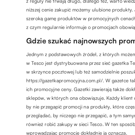
z reguły nie trwają długo, dlatego też, warto wied
niższej cenie zakupić możemy ulubione produkty. 
szeroką gamę produktów w promocyjnych cenach j
z czym regularnie informuje o promocjach obowią
Gdzie szukać najnowszych prom
Jednym z podstawowych źródeł, z których możemy
w Tesco jest dystrybuowana przez sieć gazetka Te
w skrzynce pocztowej lub też samodzielnie poszuk
https://gazetkapromocyjna.com.pl/. W gazetce ta
ich promocyjne ceny. Gazetki zawierają także dok
sklepów, w których ona obowiązuje. Każdy klient d
by nie przegapić promocji na produkty, które częs
przeglądać, by niczego nie przegapić, a tym samy
również robić zakupy w sieci Tesco. W ten sposó
wprowadzając promocję dokładnie ją oznacza.