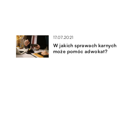
17.07.2021
W jakich sprawach karnych
może pomóc adwokat?
20.12.2022
je
Co będzie nam potrzebne w
prowadzeniu swojego biznesu e-
commerce?
14.05.2022
ary
Sukcesywny marketing
internetowy w 2022 roku –
digital marketing z agencją!