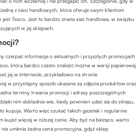
zieć o nich wcześniej i nie przegapić ich. Szczególnie, gdy w
Jedną z sieci handlowych, która oferuje swym klientom
est Tesco. Jest to bardzo znana sieć handlowa, w związku
zujących w jej sklepach.
ocji?
 czerpać informacje o aktualnych i przyszłych promocjach
sco, którą bardzo często znaleźć można w wersji papierowej
ać jej w internecie, przykładowo na stronie
kiej w przystępny sposób ukazane są zdjęcia produktów oraz
ładne terminy trwania promocji i adresy poszczególnych
zięki nim dokładnie wie, kiedy powinien udać się do sklepu,
to kupuje. Warto więc szukać takich gazetek i regularnie
m kupić więcej w niższej cenie. Aby być na bieżąco, warto
b nie umknie żadna cena promocyjna, gdyż sklep