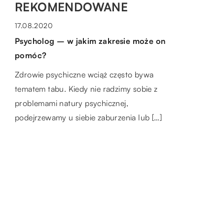
REKOMENDOWANE
MOTO & TECH
ZDROWE CIAŁO
MOTO & TECH
29.04.2020
17.08.2020
11.11.2020
Jak działa oprogramowanie w chmurze i
Psycholog – w jakim zakresie może on
Jak dopasować prawidłowe ogumienie do
gdzie się go używa?
pomóc?
samochodów ciężarowych?
Oprogramowanie w chmurze to usługa
Zdrowie psychiczne wciąż często bywa
Dobór odpowiedniego ogumienia w
przyszłości Coraz więcej firm decyduje się na
tematem tabu. Kiedy nie radzimy sobie z
samochodach ciężarowych jest jeszcze
oprogramowanie w chmurze – staje się to
problemami natury psychicznej,
bardziej istotny, niż w przypadku pojazdów
wręcz […]
podejrzewamy u siebie zaburzenia lub […]
osobowych. Przede wszystkim dlatego, że
ciężarówka […]