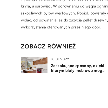
bryła, a surowiec. W porównaniu do węgla ograni
szkodliwych pyłów węglowych. Popiół, powstały w
widać, od powstania, aż do zużycia pellet drze
wykorzystania oferowanych przez niego dóbr.
ZOBACZ RÓWNIEŻ
18.01.2022
Zaskakujące sposoby, dzięki
którym blaty meblowe mogą
sprawić, że nasz dom będzie
bardziej przyjazny
21.03.2021
Rodzaje systemów ogrzewani
stworzone z myślą o domach
rodzinnych