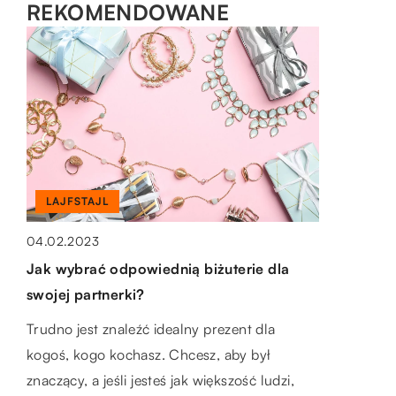
REKOMENDOWANE
MOTO & TECH
12.02.2021
W jaki sposób powinny być czyszczone
urządzenia wentylacyjne?
Wentylacja pełni w budynkach bardzo ważną
rolę, ponieważ odprowadza ona powietrze z
wnętrza, a jednocześnie dostarcza tego
PIENIĄDZE I BIZNES
LAJFSTAJL
świeżego z zewnątrz. […]
11.04.2021
04.02.2023
Chatboty – zalety korzystania z nich
Jak wybrać odpowiednią biżuterie dla
swojej partnerki?
Chatbot zwany także wirtualnym doradcą,
inteligentnym asystentem czy
Trudno jest znaleźć idealny prezent dla
automatycznym sprzedawcą to
kogoś, kogo kochasz. Chcesz, aby był
oprogramowanie, które służy do symulacji
znaczący, a jeśli jesteś jak większość ludzi,