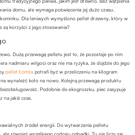
mu tradycyjnego paliwa, jakim jest drewno. Bez wątpienia
ewania domu, ale wymaga poświęcenia jej dużo czasu.
 kominku. Dla leniwych wymyślono pellet drzewny, który w
e są korzyści z jego stosowania?
go
ewo. Dużą przewagą pelletu jest to, że pozostaje po nim
era nadmiaru wilgoci oraz nie ma ryzyka, że dojdzie do jego
żby
pellet Łomża
potrafi być w przeliczeniu na kilogram
żna wynaleźć koło na nowo. Kolejną przewagą produktu
o bezobsługowość. Podobnie do ekogroszku, piec zasypuje
z na jakiś czas.
awialnych źródeł energii. Do wytwarzania pelletu
 ale również wszelkiego rodzaju odpadki. Tu nie liczy się