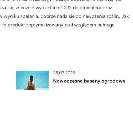
cza się znacznie wydzielanie CO2 do atmosfery oraz
 wyniku spalania, dobrze nada się do nawożenia roślin. Jak
wny to produkt zoptymalizowany pod względem pełnego
23.07.2018
Nowoczesne baseny ogrodowe
09.05.2019
a
Co powinno zawierać dobre kino
domowe?