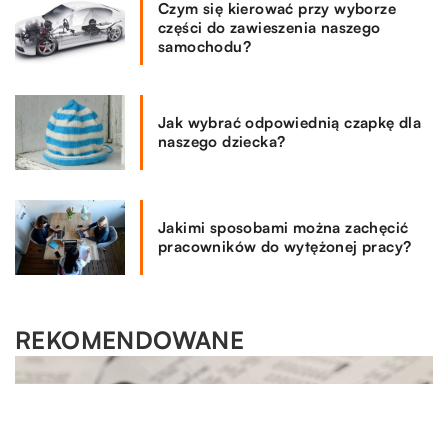
Czym się kierować przy wyborze
części do zawieszenia naszego
samochodu?
Jak wybrać odpowiednią czapkę dla
naszego dziecka?
Jakimi sposobami można zachęcić
pracowników do wytężonej pracy?
REKOMENDOWANE
MOTO & TECH
22.01.2021
Pęknięta szybka w telefonie – i co dalej?
Z telefonów komórkowych większość ludzi korzysta dziś