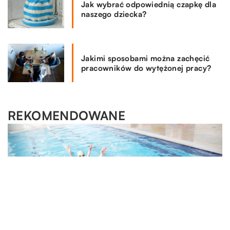
Jak wybrać odpowiednią czapkę dla
naszego dziecka?
Jakimi sposobami można zachęcić
pracowników do wytężonej pracy?
REKOMENDOWANE
DOM I OTOCZENIE
06.01.2020
Co kupić na parapetówkę?
Przyjęło się, że z okazji przeprowadzki do nowego domu
lub mieszkania organizowane są parapetówki. To bardzo
fajny rodzaj imprez, na […]