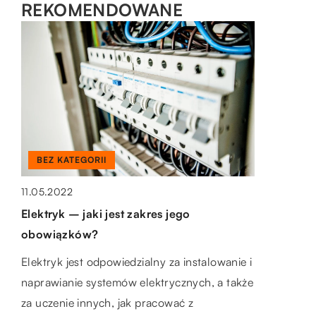
REKOMENDOWANE
BEZ KATEGORII
LAJFSTAJL
BUDOWLANKA
11.05.2022
05.12.2021
19.07.2022
Elektryk – jaki jest zakres jego
W jaki sposób zadbać o bezpieczeństwo
Służebność przesyłu na działce — co
obowiązków?
pieszych przy ruchliwej ulicy?
warto wiedzieć?
Elektryk jest odpowiedzialny za instalowanie i
Statystyki są nieubłagane. Wyraźnie
Służebność przesyłu dotyczy działek, przez
naprawianie systemów elektrycznych, a także
pokazują, że ciągle dochodzi do wypadków z
które przebiegają np. linie
za uczenie innych, jak pracować z
udziałem pieszych. Każdego dnia na
elektroenergetyczne, gazociągi, światłowody