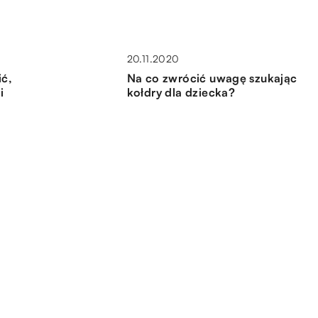
20.11.2020
ić,
Na co zwrócić uwagę szukając
i
kołdry dla dziecka?
02.10.2019
Co jest loft i co do niego pasuje?
30.06.2021
Stare meble – czy wymagają
zym
specjalnej utylizacji?