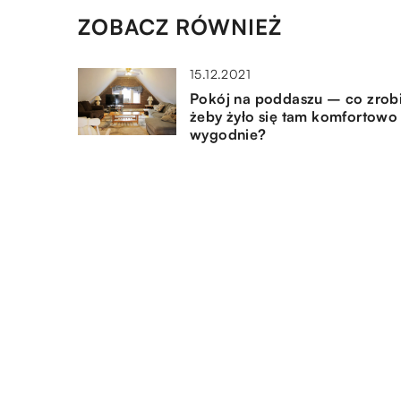
ZOBACZ RÓWNIEŻ
15.12.2021
Pokój na poddaszu – co zrob
żeby żyło się tam komfortowo 
wygodnie?
22.07.2020
Z jakich materiałów zrobić
elewację domu?
18.11.2022
Jakie są najlepsze sposoby na
pozbycie się szczurów w nas
domu?
DODAJ KOMENTARZ