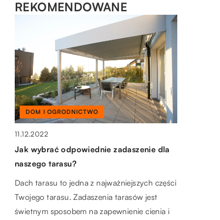
REKOMENDOWANE
DOM I OGRODNICTWO
LAJFSTAJL
BUDOWLANKA
11.12.2022
20.11.2019
03.07.2022
Jak wybrać odpowiednie zadaszenie dla
Jak ubrać świadka na ślub?
Dlaczego węgiel jest tak popularnym
naszego tarasu?
paliwem kopalnym?
Wyróżnienie, jakim jest bycie świadkiem w
Dach tarasu to jedna z najważniejszych części
najważniejszym dla pary młodej dniu, to
Węgiel jest paliwem kopalnym, które
Twojego tarasu. Zadaszenia tarasów jest
wielka odpowiedzialność. Z reguły oznacza
powstaje w wyniku zagęszczenia martwej
świetnym sposobem na zapewnienie cienia i
to, że młodzi […]
materii roślinnej. Może być spalany w