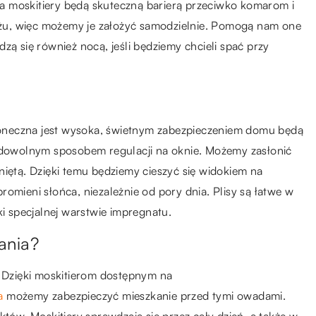
a moskitiery będą skuteczną barierą przeciwko komarom i
żu, więc możemy je założyć samodzielnie. Pomogą nam one
zą się również nocą, jeśli będziemy chcieli spać przy
oneczna jest wysoka, świetnym zabezpieczeniem domu będą
h dowolnym sposobem regulacji na oknie. Możemy zasłonić
niętą. Dzięki temu będziemy cieszyć się widokiem na
omieni słońca, niezależnie od pory dnia. Plisy są łatwe w
ki specjalnej warstwie impregnatu.
ania?
Dzięki moskitierom dostępnym na
a
możemy zabezpieczyć mieszkanie przed tymi owadami.