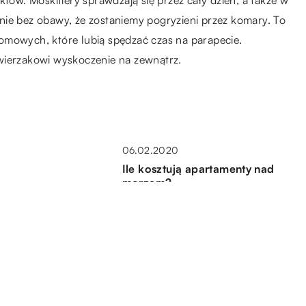
któw. Moskitiery sprawdzają się przez cały dzień, a także w
nie bez obawy, że zostaniemy pogryzieni przez komary. To
omowych, które lubią spędzać czas na parapecie.
wierzakowi wyskoczenie na zewnątrz.
06.02.2020
Ile kosztują apartamenty nad
morzem?
08.02.2021
Pomysły na designerskie
urządzenie ogrodu
06.01.2020