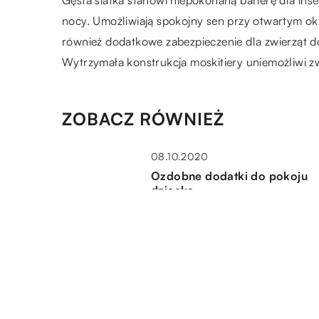
Gęsta siatka stanowi niepokonaną barierę dla inse
nocy. Umożliwiają spokojny sen przy otwartym ok
również dodatkowe zabezpieczenie dla zwierząt d
Wytrzymała konstrukcja moskitiery uniemożliwi z
ZOBACZ RÓWNIEŻ
08.10.2020
Ozdobne dodatki do pokoju
dziecka
17.03.2022
W jaki sposób powinien być
wykonany montaż urządzeń
klimatyzacyjnych w domu?
17.02.2020