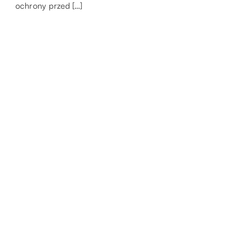
ochrony przed […]
elektrowni do produkcji energii […]