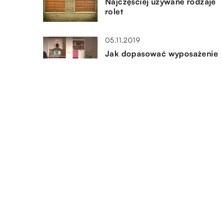
Najczęściej używane rodzaje
rolet
05.11.2019
Jak dopasować wyposażenie
pokoju dziecięcego w zależno
od wieku pociechy?
13.07.2022
Plakat do salonu — trzy modn
motywy dla fanów fotografii
DODAJ KOMENTARZ