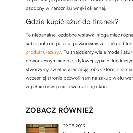
ozdobny w narożniku wnęki okiennej.
Gdzie kupić ażur do firanek?
Te niebanalne, ozdobne wstawki mogą mieć różne w
sobie pola do popisu, powinniśmy zajrzeć pod te
produktu/azury/
. Tu znajdziemy wiele modeli ażu
nowoczesnym salonie, stylowej sypialni lub klasy
stworzymy świetną aranżację, obok której nikt ni
wcześniej stronie pozwoli nam na zakup wielu wers
zupełnie nową i ciekawą ozdobę okna.
ZOBACZ RÓWNIEŻ
29.05.2019