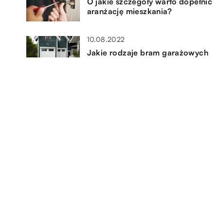
O jakie szczegóły warto dopełnić
aranżację mieszkania?
10.08.2022
Jakie rodzaje bram garażowych
ści
wyróżniamy?
09.03.2019
e
Modne rodzaje firan