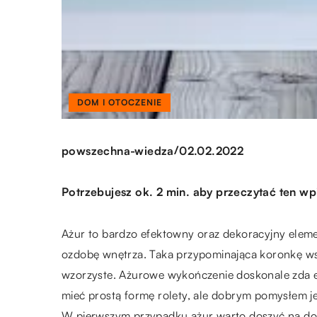
DOM I OTOCZENIE
/
powszechna-wiedza
02.02.2022
Potrzebujesz ok. 2 min. aby przeczytać ten wp
Ażur to bardzo efektowny oraz dekoracyjny eleme
ozdobę wnętrza. Taka przypominająca koronkę wst
wzorzyste. Ażurowe wykończenie doskonale zda e
mieć prostą formę rolety, ale dobrym pomysłem j
W pierwszym przypadku ażur warto doszyć na dole 