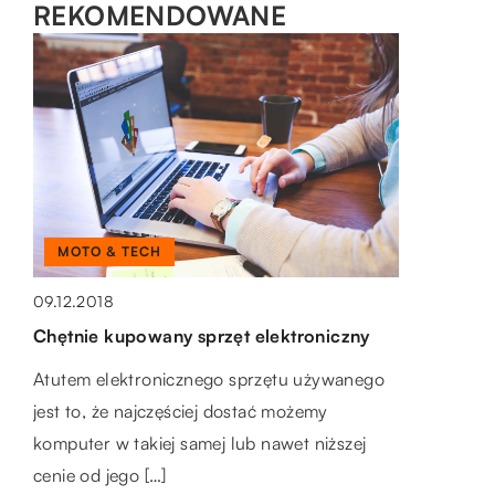
REKOMENDOWANE
LAJFSTAJL
MOTO & TECH
DOM I OTOCZENIE
21.04.2019
09.12.2018
24.07.2021
Jak przewożone są meble?
Chętnie kupowany sprzęt elektroniczny
Parapetówka – jaki pomysł na prezent?
Transport mebli jest ogromnym wyzwaniem,
Atutem elektronicznego sprzętu używanego
Parapetówka to impreza organizowana w
przed którym w pewnym momencie życia
jest to, że najczęściej dostać możemy
nowo zakupionym mieszkaniu lub domu
staje większość ludzi. Jest to specyficzny
komputer w takiej samej lub nawet niższej
przez jego właścicieli. Zapraszają oni
ładunek, ponieważ może […]
cenie od jego […]
członków rodziny i znajomych, aby […]