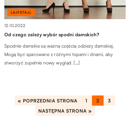
DOM I OTOCZENIE
LAJFSTAJL
LAJFSTAJL
15.07.2022
17.08.2022
12.10.2022
Kiedy warto zdecydować się na szambo betonowe?
Rodzaje kominków – jaki są ich cechy?
Od czego zależy wybór spodni damskich?
Szamba betonowe są świetną opcją dla właścicieli
Kominki są jednym z najbardziej popularnych sposobów
Spodnie damskie są ważną częścią odzieży damskiej.
domów, którzy chcą mieć zbiornik, który będzie trwał
ogrzewania domu. Mogą być również wspaniałym
Mogą być sparowane z różnymi topami i dnami, aby
przez długi czas. Zbiornik betonowy […]
dodatkiem do wystroju Twojego domu. Chcąc skorzystać
stworzyć zupełnie nowy wygląd. […]
[…]
« POPRZEDNIA STRONA
1
2
3
NASTĘPNA STRONA »